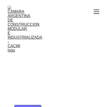
Acerca de CACMI
La Cámara Argentina de Construcción
Modular e Industrializada, fue fundada por
las principales empresas del sector con el
objetivo de fortalecer y desarrollar la
industria de la Construcción Modular e
Industrilizada en Argentina. Trabajamos
para promover la adopción de métodos de
construcción más eficientes, sostenibles y
de alta calidad.